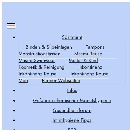
Sortiment
Binden & Slipeinlagen
Tampons
APOTHEKEN - AKTION
Menstruationstassen
Masmi Reuse
Masmi Swimwear
Mutter & Kind
50 % GELD ZURÜCK
Kosmetik & Reinigung
Inkontinenz
Inkontinenz Reuse
Inkontinenz Reuse
Men
Partner Webseiten
Infos
Gefahren chemischer Monatshygiene
Gesundheitsforum
Intimhygiene Tipps