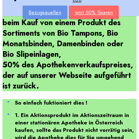
MASMI ORGANIC CARE erstattet im
B2B
Aktionszeitraum bis Ende Juli 2026
Bezugsquellen
Jetzt 50% Sparen
beim Kauf von einem Produkt des
Sortiments von Bio Tampons, Bio
Monatsbinden, Damenbinden oder
Bio Slipeinlagen,
50% des Apothekenverkaufspreises,
der auf unserer Webseite aufgeführt
ist zurück.
So einfach fuktioniert dies !
1. Ein Aktionsprodukt im Aktionszeitraum in
einer stationären Apotheke in Österreich
kaufen, sollte das Produkt nicht vorrätig sein,
wird die Apotheke dies für Sie umgehend