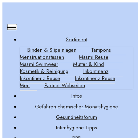
Sortiment
Binden & Slipeinlagen
Tampons
Bezugsquellen
Menstruationstassen
Masmi Reuse
Masmi Swimwear
Mutter & Kind
Deutschland Österreich
Kosmetik & Reinigung
Inkontinenz
Inkontinenz Reuse
Inkontinenz Reuse
Schweiz
Men
Partner Webseiten
Infos
Gefahren chemischer Monatshygiene
Bitte wählen Sie Ihr Land aus und
Gesundheitsforum
klicken Sie auf Ihre Landesflagge
Intimhygiene Tipps