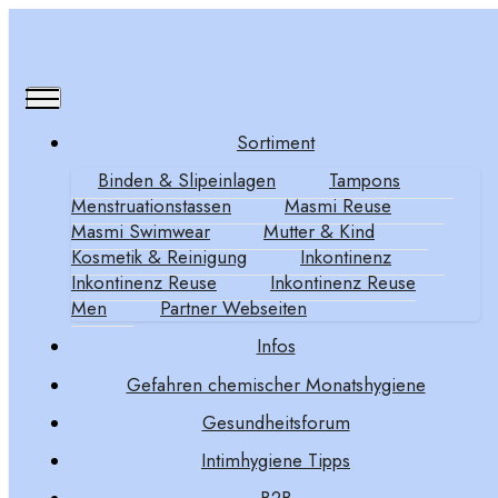
Sortiment
Binden & Slipeinlagen
Tampons
Bio Tampons &
Menstruationstassen
Masmi Reuse
Masmi Swimwear
Mutter & Kind
Bio Tampons mit
Kosmetik & Reinigung
Inkontinenz
Inkontinenz Reuse
Inkontinenz Reuse
Applikator
Men
Partner Webseiten
Infos
Gefahren chemischer Monatshygiene
100% Bio Baumwolle ohne
Gesundheitsforum
Synthetikflies
Intimhygiene Tipps